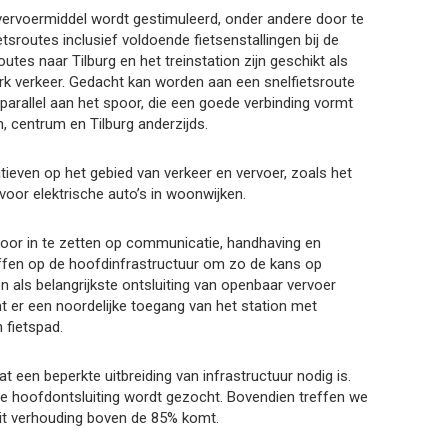
 vervoermiddel wordt gestimuleerd, onder andere door te
ietsroutes inclusief voldoende fietsenstallingen bij de
utes naar Tilburg en het treinstation zijn geschikt als
rk verkeer. Gedacht kan worden aan een snelfietsroute
 parallel aan het spoor, die een goede verbinding vormt
, centrum en Tilburg anderzijds.
tieven op het gebied van verkeer en vervoer, zoals het
voor elektrische auto’s in woonwijken.
door in te zetten op communicatie, handhaving en
effen op de hoofdinfrastructuur om zo de kans op
on als belangrijkste ontsluiting van openbaar vervoer
t er een noordelijke toegang van het station met
n fietspad.
at een beperkte uitbreiding van infrastructuur nodig is.
e hoofdontsluiting wordt gezocht. Bovendien treffen we
teit verhouding boven de 85% komt.