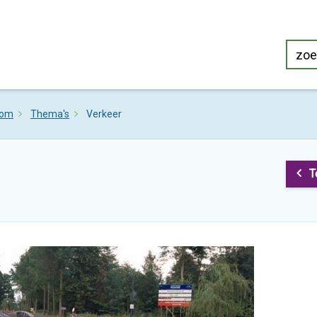
oom
Thema's
Verkeer
T