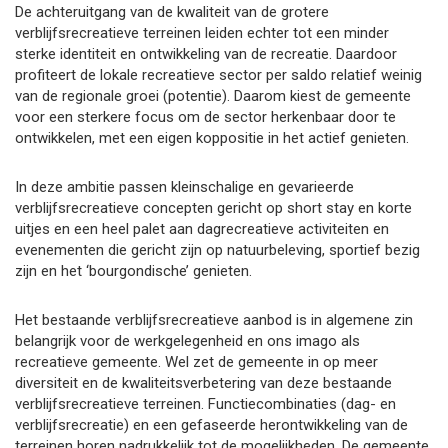
De achteruitgang van de kwaliteit van de grotere
verblijfsrecreatieve terreinen leiden echter tot een minder
sterke identiteit en ontwikkeling van de recreatie. Daardoor
profiteert de lokale recreatieve sector per saldo relatief weinig
van de regionale groei (potentie). Daarom kiest de gemeente
voor een sterkere focus om de sector herkenbaar door te
ontwikkelen, met een eigen koppositie in het actief genieten.
In deze ambitie passen kleinschalige en gevarieerde
verblijfsrecreatieve concepten gericht op short stay en korte
uitjes en een heel palet aan dagrecreatieve activiteiten en
evenementen die gericht zijn op natuurbeleving, sportief bezig
zijn en het ‘bourgondische’ genieten.
Het bestaande verblijfsrecreatieve aanbod is in algemene zin
belangrijk voor de werkgelegenheid en ons imago als
recreatieve gemeente. Wel zet de gemeente in op meer
diversiteit en de kwaliteitsverbetering van deze bestaande
verblijfsrecreatieve terreinen. Functiecombinaties (dag- en
verblijfsrecreatie) en een gefaseerde herontwikkeling van de
terreinen horen nadrukkelijk tot de mogelijkheden. De gemeente