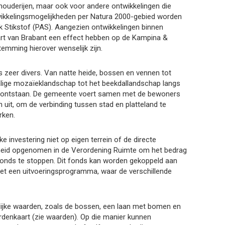
houderijen, maar ook voor andere ontwikkelingen die
wikkelingsmogelijkheden per Natura 2000-gebied worden
Stikstof (PAS). Aangezien ontwikkelingen binnen
art van Brabant een effect hebben op de Kampina &
temming hierover wenselijk zijn.
s zeer divers. Van natte heide, bossen en vennen tot
alige mozaïeklandschap tot het beekdallandschap langs
n ontstaan. De gemeente voert samen met de bewoners
 uit, om de verbinding tussen stad en platteland te
erken.
ke investering niet op eigen terrein of de directe
kheid opgenomen in de Verordening Ruimte om het bedrag
fonds te stoppen. Dit fonds kan worden gekoppeld aan
et een uitvoeringsprogramma, waar de verschillende
ijke waarden, zoals de bossen, een laan met bomen en
denkaart (zie waarden). Op die manier kunnen