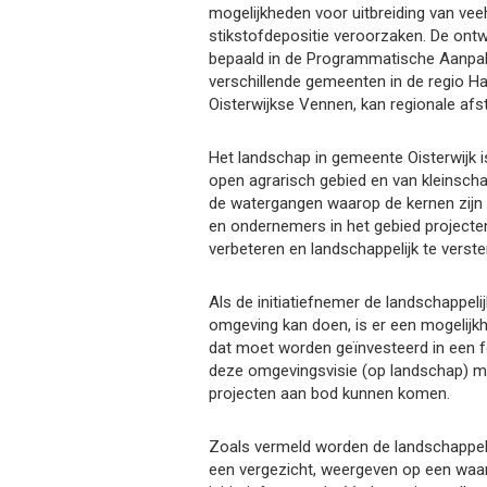
mogelijkheden voor uitbreiding van vee
stikstofdepositie veroorzaken. De ont
bepaald in de Programmatische Aanpak 
verschillende gemeenten in de regio H
Oisterwijkse Vennen, kan regionale afs
Het landschap in gemeente Oisterwijk i
open agrarisch gebied en van kleinsch
de watergangen waarop de kernen zij
en ondernemers in het gebied projecten
verbeteren en landschappelijk te verst
Als de initiatiefnemer de landschappelij
omgeving kan doen, is er een mogelij
dat moet worden geïnvesteerd in een 
deze omgevingsvisie (op landschap) m
projecten aan bod kunnen komen.
Zoals vermeld worden de landschappel
een vergezicht, weergeven op een waar