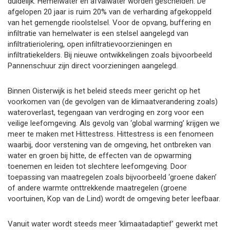
duidelijk. Hemelwater en afvalwater worden gescheiden. De
afgelopen 20 jaar is ruim 20% van de verharding afgekoppeld
van het gemengde rioolstelsel. Voor de opvang, buffering en
infiltratie van hemelwater is een stelsel aangelegd van
infiltratieriolering, open infiltratievoorzieningen en
infiltratiekelders. Bij nieuwe ontwikkelingen zoals bijvoorbeeld
Pannenschuur zijn direct voorzieningen aangelegd.
Binnen Oisterwijk is het beleid steeds meer gericht op het
voorkomen van (de gevolgen van de klimaatverandering zoals)
wateroverlast, tegengaan van verdroging en zorg voor een
veilige leefomgeving. Als gevolg van ‘global warming’ krijgen we
meer te maken met Hittestress. Hittestress is een fenomeen
waarbij, door verstening van de omgeving, het ontbreken van
water en groen bij hitte, de effecten van de opwarming
toenemen en leiden tot slechtere leefomgeving. Door
toepassing van maatregelen zoals bijvoorbeeld ‘groene daken’
of andere warmte onttrekkende maatregelen (groene
voortuinen, Kop van de Lind) wordt de omgeving beter leefbaar.
Vanuit water wordt steeds meer ‘klimaatadaptief’ gewerkt met