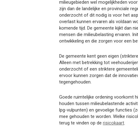
milieugebieden wel mogelijkheden voor 
zijn dan de landelijke en provinciale r
onderzocht of dit nodig is voor het asp
overlast kunnen ervaren als voldaan wo
komende tijd. De gemeente kijkt dan n
mensen die milieubelasting ervaren. In
ontwikkeling en die zorgen voor een be
De gemeente kent geen eigen (striktere)
Alleen met betrekking tot veehouderijen
onderzocht of een striktere gemeentelij
ervoor kunnen zorgen dat de innovatie
tegengehouden.
Goede ruimtelijke ordening voorkomt hi
houden tussen milieubelastende activite
lpg-vulpunten) en gevoelige functies (zo
mee gehouden te worden. Welke risicob
terug te vinden op de
risicokaart
.