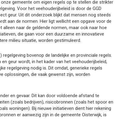
onze gemeente om eigen regels op te stellen die strikter
egelgeving. Voor het veehouderijbeleid is door de GGD
ect geur. Uit dit onderzoek blijkt dat mensen nog steeds
rdt aan de normen. Hier ligt wellicht een opgave voor de
iet alleen naar de geldende normen, maar ook naar hoe
itiatieven, die gaan voor een duurzame en innovatieve
tere milieu situatie, worden gestimuleerd.
 regelgeving bovenop de landelijke en provinciale regels.
 en geur wordt, in het kader van het veehouderijbeleid,
ke regelgeving nodig is. Dit omdat, generieke regels
ve oplossingen, die vaak gewenst zijn, worden
nder en gevaar. Dit kan door voldoende afstand te
iten (zoals bedrijven), risicobronnen (zoals het spoor en
als woningen). Bij nieuwe initiatieven dient hier rekening
ronnen er aanwezig zijn in de gemeente Oisterwijk, is