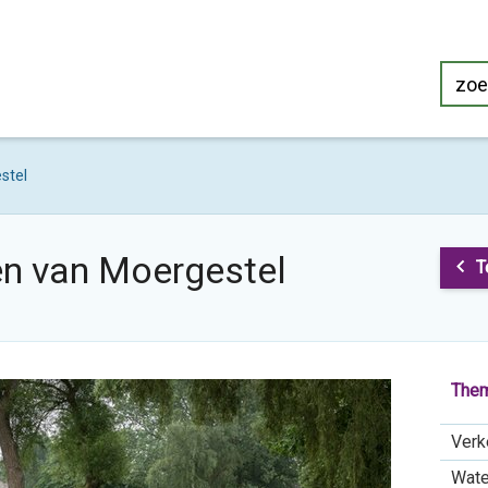
stel
en van Moergestel
T
Them
Verk
Wate