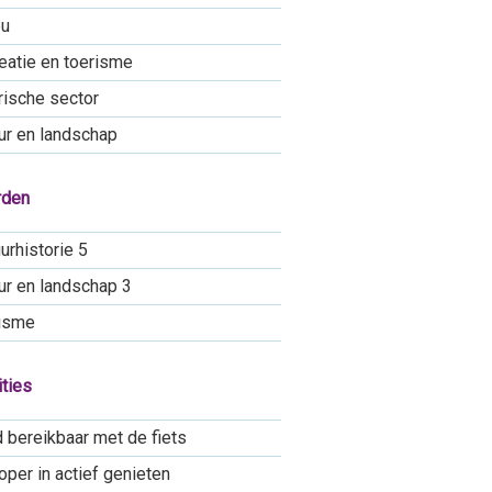
eu
eatie en toerisme
rische sector
ur en landschap
rden
urhistorie 5
ur en landschap 3
isme
ties
 bereikbaar met de fiets
oper in actief genieten