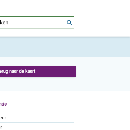
erug naar de kaart
a's
eer
r