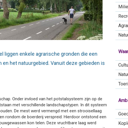
Mili
Recr
Agra
Natu
Waa
l liggen enkele agrarische gronden die een
 en het natuurgebied. Vanuit deze gebieden is
Cultu
Natu
Toer
schap. Onder invloed van het potstalsysteem zijn op de
Ambi
staan met verschillende landschapstypen. In dit systeem
gehouden. De mest werd vermengd met een strooisellaag
Goed
n rondom de boerderij verspreid. Hierdoor ontstond een
uwgewassen kon telen. Deze vruchtbare laag werd
Kopl