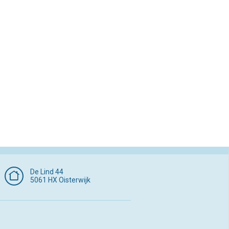
De Lind 44
5061 HX Oisterwijk