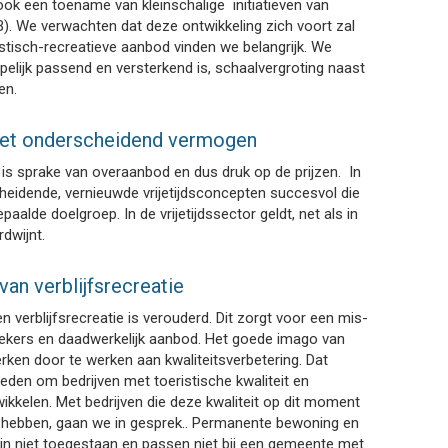
 ook een toename van kleinschalige initiatieven van
 B). We verwachten dat deze ontwikkeling zich voort zal
ristisch-recreatieve aanbod vinden we belangrijk. We
pelijk passend en versterkend is, schaalvergroting naast
en.
 het onderscheidend vermogen
r is sprake van overaanbod en dus druk op de prijzen. In
cheidende, vernieuwde vrijetijdsconcepten succesvol die
alde doelgroep. In de vrijetijdssector geldt, net als in
dwijnt.
an verblijfsrecreatie
n verblijfsrecreatie is verouderd. Dit zorgt voor een mis-
kers en daadwerkelijk aanbod. Het goede imago van
erken door te werken aan kwaliteitsverbetering. Dat
den om bedrijven met toeristische kwaliteit en
ikkelen. Met bedrijven die deze kwaliteit op dit moment
f hebben, gaan we in gesprek.. Permanente bewoning en
ijn niet toegestaan en passen niet bij een gemeente met