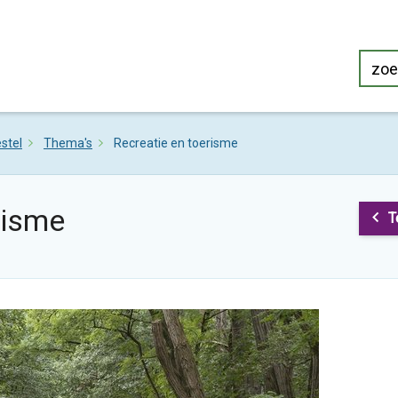
stel
Thema's
Recreatie en toerisme
risme
T