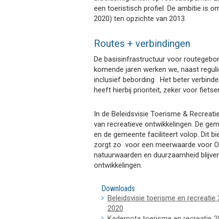
een toeristisch profiel. De ambitie is 
2020) ten opzichte van 2013.
Routes + verbindingen
De basisinfrastructuur voor routegebo
komende jaren werken we, naast reguli
inclusief bebording . Het beter verbind
heeft hierbij prioriteit, zeker voor fietse
In de Beleidsvisie Toerisme & Recreati
van recreatieve ontwikkelingen. De gem
en de gemeente faciliteert volop. Dit
zorgt zo voor een meerwaarde voor Ois
natuurwaarden en duurzaamheid blijven 
ontwikkelingen.
Downloads
Beleidsvisie toerisme en recreatie
2020
Kadernota toerisme en recreatie 2