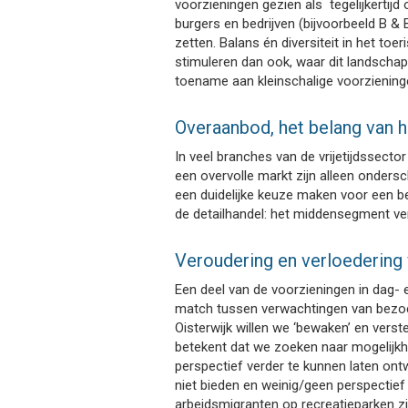
voorzieningen gezien als tegelijkertijd
burgers en bedrijven (bijvoorbeeld B &
zetten. Balans én diversiteit in het toe
stimuleren dan ook, waar dit landschap
toename aan kleinschalige voorziening
Overaanbod, het belang van
In veel branches van de vrijetijdssecto
een overvolle markt zijn alleen onders
een duidelijke keuze maken voor een bepa
de detailhandel: het middensegment ver
Veroudering en verloedering v
Een deel van de voorzieningen in dag- e
match tussen verwachtingen van bezoe
Oisterwijk willen we ‘bewaken’ en verst
betekent dat we zoeken naar mogelijkhe
perspectief verder te kunnen laten ontw
niet bieden en weinig/geen perspectie
arbeidsmigranten op recreatieparken z