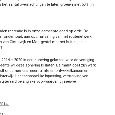
om het aantal overnachtingen te laten groeien met 50% (in
nden recreatie is in onze gemeente goed op orde. De
er onderhoud, aan optimalisering van het routenetwerk,
en van Oisterwijk en Moergestel met het buitengebied
rs.
e 2014 – 2020 is een zonering gekozen voor de vestiging
eente wil deze zonering loslaten. De markt doet zijn werk
 biedt ondernemers meer ruimte en ontwikkelkansen en
terwijk. Landschappelijke inpassing, versterking van
uiteraard belangrijke voorwaarden bij nieuwe
 2014-
014-