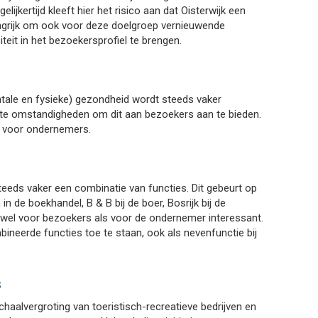
lijkertijd kleeft hier het risico aan dat Oisterwijk een
langrijk om ook voor deze doelgroep vernieuwende
teit in het bezoekersprofiel te brengen.
ntale en fysieke) gezondheid wordt steeds vaker
cte omstandigheden om dit aan bezoekers aan te bieden.
 voor ondernemers.
 steeds vaker een combinatie van functies. Dit gebeurt op
in de boekhandel, B & B bij de boer, Bosrijk bij de
 zowel voor bezoekers als voor de ondernemer interessant.
bineerde functies toe te staan, ook als nevenfunctie bij
s
aalvergroting van toeristisch-recreatieve bedrijven en