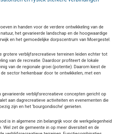
roeven in handen voor de verdere ontwikkeling van de
e natuur, het gevarieerde landschap en de hoogwaardige
erwijk en het gemoedelijke dorpscentrum van Moergestel.
 grotere verblijfsrecreatieve terreinen leiden echter tot
ling van de recreatie. Daardoor profiteert de lokale
einig van de regionale groei (potentie). Daarom kiest de
de sector herkenbaar door te ontwikkelen, met een
n gevarieerde verblijfsrecreatieve concepten gericht op
palet aan dagrecreatieve activiteiten en evenementen die
 bezig zijn en het ‘bourgondische’ genieten.
bod is in algemene zin belangrijk voor de werkgelegenheid
. Wel zet de gemeente in op meer diversiteit en de
e verblijfsrecreatieve terreinen. Functiecombinaties