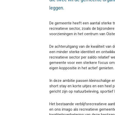
leggen.
De gemeente heeft een aantal sterke t
recreatieve sector, zoals de bijzonder
voorzieningen in het centrum van Oist
De achteruitgang van de kwaliteit van de
een minder sterke identiteit en ontwikke
recreatieve sector per saldo relatief w
gemeente voor een sterkere focus om 
eigen koppositie in het actief genieten.
In deze ambitie passen kleinschalige e
short stay en korte uitjes en een heel 
gericht zijn op natuurbeleving, sportief
Het bestaande verblijfsrecreatieve aan
en ons imago als recreatieve gemeente
kwaliteitsverbetering van deze bestaand