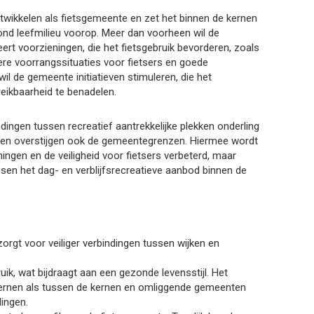
ntwikkelen als fietsgemeente en zet het binnen de kernen
ond leefmilieu voorop. Meer dan voorheen wil de
eert voorzieningen, die het fietsgebruik bevorderen, zoals
ere voorrangssituaties voor fietsers en goede
il de gemeente initiatieven stimuleren, die het
eikbaarheid te benadelen.
dingen tussen recreatief aantrekkelijke plekken onderling
ngen overstijgen ook de gemeentegrenzen. Hiermee wordt
ningen en de veiligheid voor fietsers verbeterd, maar
ssen het dag- en verblijfsrecreatieve aanbod binnen de
zorgt voor veiliger verbindingen tussen wijken en
ik, wat bijdraagt aan een gezonde levensstijl. Het
kernen als tussen de kernen en omliggende gemeenten
ingen.