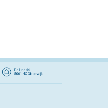
De Lind 44
5061 HX Oisterwijk
p