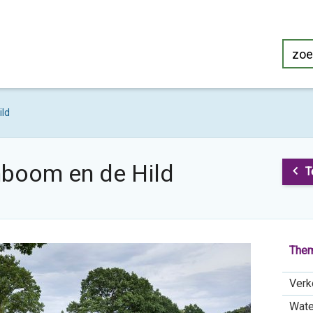
ild
nboom en de Hild
T
Them
Verk
Wate