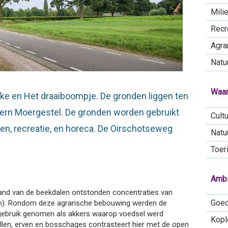
Mili
Recr
Agra
Natu
Waa
kske en Het draaiboompje. De gronden liggen ten
ern Moergestel. De gronden worden gebruikt
Cultu
en, recreatie, en horeca. De Oirschotseweg
Natu
Toer
Ambi
and van de beekdalen ontstonden concentraties van
Goed
n). Rondom deze agrarische bebouwing werden de
gebruik genomen als akkers waarop voedsel werd
Kopl
len, erven en bosschages contrasteert hier met de open