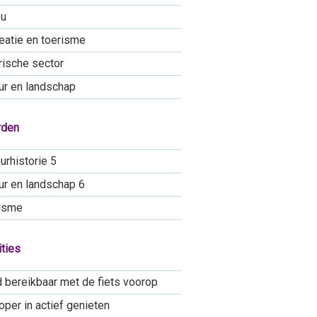
eu
eatie en toerisme
rische sector
ur en landschap
rden
urhistorie 5
ur en landschap 6
isme
ties
 bereikbaar met de fiets voorop
oper in actief genieten