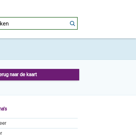
erug naar de kaart
a's
eer
r