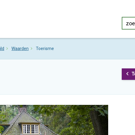
ild
Waarden
Toerisme
T