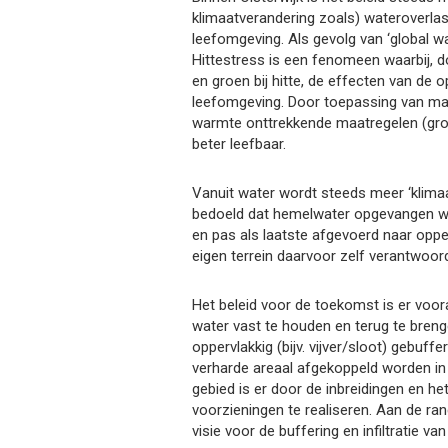
klimaatverandering zoals) wateroverlas
leefomgeving. Als gevolg van ‘global w
Hittestress is een fenomeen waarbij, 
en groen bij hitte, de effecten van de
leefomgeving. Door toepassing van maa
warmte onttrekkende maatregelen (gro
beter leefbaar.
Vanuit water wordt steeds meer ‘klim
bedoeld dat hemelwater opgevangen word
en pas als laatste afgevoerd naar oppe
eigen terrein daarvoor zelf verantwoorde
Het beleid voor de toekomst is er voora
water vast te houden en terug te bren
oppervlakkig (bijv. vijver/sloot) gebu
verharde areaal afgekoppeld worden in k
gebied is er door de inbreidingen en h
voorzieningen te realiseren. Aan de ra
visie voor de buffering en infiltratie van