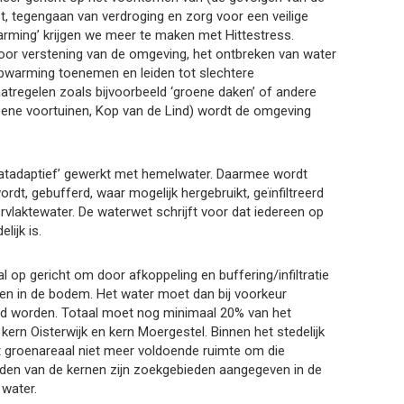
t, tegengaan van verdroging en zorg voor een veilige
arming’ krijgen we meer te maken met Hittestress.
door verstening van de omgeving, het ontbreken van water
 opwarming toenemen en leiden tot slechtere
tregelen zoals bijvoorbeeld ‘groene daken’ of andere
ene voortuinen, Kop van de Lind) wordt de omgeving
aatadaptief’ gewerkt met hemelwater. Daarmee wordt
t, gebufferd, waar mogelijk hergebruikt, geïnfiltreerd
rvlaktewater. De waterwet schrijft voor dat iedereen op
lijk is.
l op gericht om door afkoppeling en buffering/infiltratie
gen in de bodem. Het water moet dan bij voorkeur
fferd worden. Totaal moet nog minimaal 20% van het
ern Oisterwijk en kern Moergestel. Binnen het stedelijk
et groenareaal niet meer voldoende ruimte om die
nden van de kernen zijn zoekgebieden aangegeven in de
 water.