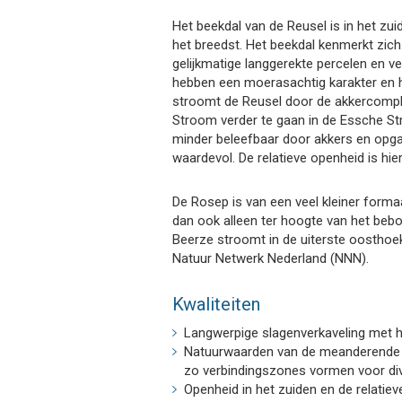
Het beekdal van de Reusel is in het zuid
het breedst. Het beekdal kenmerkt zic
gelijkmatige langgerekte percelen en v
hebben een moerasachtig karakter en 
stroomt de Reusel door de akkercomp
Stroom verder te gaan in de Essche Stro
minder beleefbaar door akkers en opga
waardevol. De relatieve openheid is hi
De Rosep is van een veel kleiner forma
dan ook alleen ter hoogte van het beb
Beerze stroomt in de uiterste oostho
Natuur Netwerk Nederland (NNN).
Kwaliteiten
Langwerpige slagenverkaveling met h
Natuurwaarden van de meanderende b
zo verbindingszones vormen voor div
Openheid in het zuiden en de relatiev