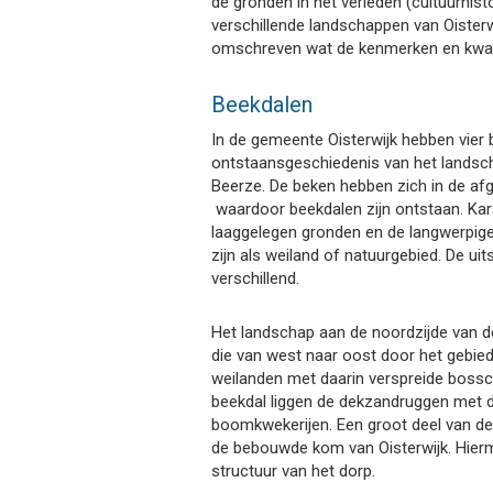
de gronden in het verleden (cultuurhis
verschillende landschappen van Oisterw
omschreven wat de kenmerken en kwalit
Beekdalen
In de gemeente Oisterwijk hebben vier 
ontstaansgeschiedenis van het landsc
Beerze. De beken hebben zich in de a
waardoor beekdalen zijn ontstaan. Kara
laaggelegen gronden en de langwerpige 
zijn als weiland of natuurgebied. De uit
verschillend.
Het landschap aan de noordzijde van
die van west naar oost door het gebied
weilanden met daarin verspreide bossch
beekdal liggen de dekzandruggen met d
boomkwekerijen. Een groot deel van de
de bebouwde kom van Oisterwijk. Hierm
structuur van het dorp.