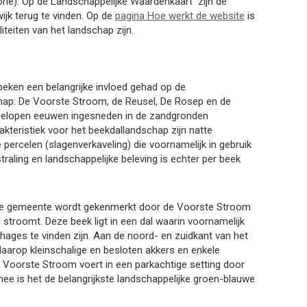
torie). Op de Landschappelijke Waardenkaart zijn de
ijk terug te vinden. Op de
pagina Hoe werkt de website
is
eiten van het landschap zijn.
beken een belangrijke invloed gehad op de
hap: De Voorste Stroom, de Reusel, De Rosep en de
fgelopen eeuwen ingesneden in de zandgronden
kteristiek voor het beekdallandschap zijn natte
percelen (slagenverkaveling) die voornamelijk in gebruik
straling en landschappelijke beleving is echter per beek
 de gemeente wordt gekenmerkt door de Voorste Stroom
 stroomt. Deze beek ligt in een dal waarin voornamelijk
ages te vinden zijn. Aan de noord- en zuidkant van het
aarop kleinschalige en besloten akkers en enkele
 Voorste Stroom voert in een parkachtige setting door
ee is het de belangrijkste landschappelijke groen-blauwe