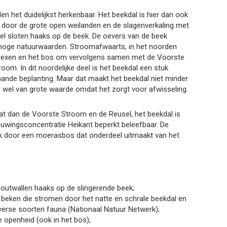
en het duidelijkst herkenbaar. Het beekdal is hier dan ook
h door de grote open weilanden en de slagenverkaling met
eel sloten haaks op de beek. De oevers van de beek
hoge natuurwaarden. Stroomafwaarts, in het noorden
lexen en het bos om vervolgens samen met de Voorste
om. In dit noordelijke deel is het beekdal een stuk
ande beplanting. Maar dat maakt het beekdal niet minder
er wel van grote waarde omdat het zorgt voor afwisseling.
at dan de Voorste Stroom en de Reusel, het beekdal is
ouwingsconcentratie Heikant beperkt beleefbaar. De
ek door een moerasbos dat onderdeel uitmaakt van het
outwallen haaks op de slingerende beek;
eken die stromen door het natte en schrale beekdal en
erse soorten fauna (Nationaal Natuur Netwerk);
e openheid (ook in het bos);