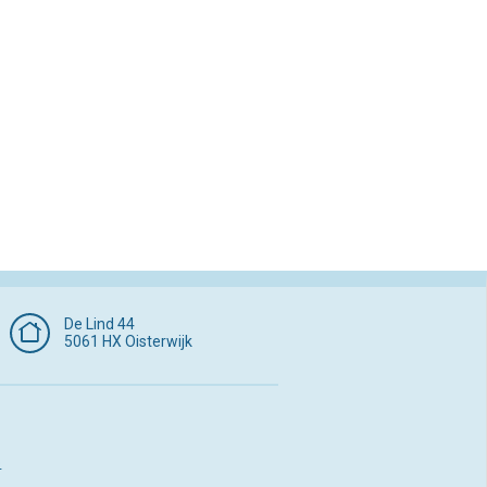
De Lind 44
5061 HX Oisterwijk
p