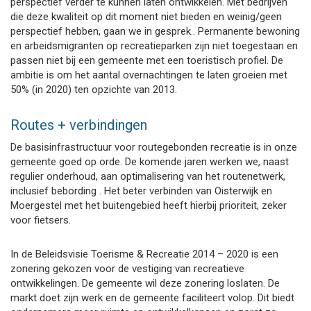
perspectief verder te kunnen laten ontwikkelen. Met bedrijven
die deze kwaliteit op dit moment niet bieden en weinig/geen
perspectief hebben, gaan we in gesprek.. Permanente bewoning
en arbeidsmigranten op recreatieparken zijn niet toegestaan en
passen niet bij een gemeente met een toeristisch profiel. De
ambitie is om het aantal overnachtingen te laten groeien met
50% (in 2020) ten opzichte van 2013.
Routes + verbindingen
De basisinfrastructuur voor routegebonden recreatie is in onze
gemeente goed op orde. De komende jaren werken we, naast
regulier onderhoud, aan optimalisering van het routenetwerk,
inclusief bebording . Het beter verbinden van Oisterwijk en
Moergestel met het buitengebied heeft hierbij prioriteit, zeker
voor fietsers.
In de Beleidsvisie Toerisme & Recreatie 2014 – 2020 is een
zonering gekozen voor de vestiging van recreatieve
ontwikkelingen. De gemeente wil deze zonering loslaten. De
markt doet zijn werk en de gemeente faciliteert volop. Dit biedt