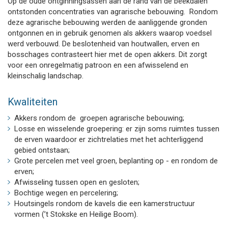
Op de oude ontginningsassen aan de rand van de beekdalen
ontstonden concentraties van agrarische bebouwing. Rondom
deze agrarische bebouwing werden de aanliggende gronden
ontgonnen en in gebruik genomen als akkers waarop voedsel
werd verbouwd. De beslotenheid van houtwallen, erven en
bosschages contrasteert hier met de open akkers. Dit zorgt
voor een onregelmatig patroon en een afwisselend en
kleinschalig landschap.
Kwaliteiten
Akkers rondom de groepen agrarische bebouwing;
Losse en wisselende groepering: er zijn soms ruimtes tussen
de erven waardoor er zichtrelaties met het achterliggend
gebied ontstaan;
Grote percelen met veel groen, beplanting op - en rondom de
erven;
Afwisseling tussen open en gesloten;
Bochtige wegen en percelering;
Houtsingels rondom de kavels die een kamerstructuur
vormen (’t Stokske en Heilige Boom).