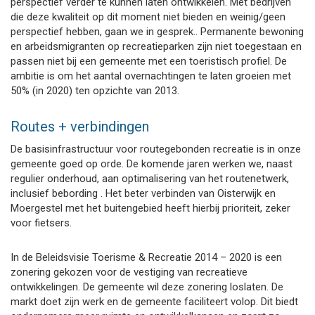
perspectief verder te kunnen laten ontwikkelen. Met bedrijven
die deze kwaliteit op dit moment niet bieden en weinig/geen
perspectief hebben, gaan we in gesprek.. Permanente bewoning
en arbeidsmigranten op recreatieparken zijn niet toegestaan en
passen niet bij een gemeente met een toeristisch profiel. De
ambitie is om het aantal overnachtingen te laten groeien met
50% (in 2020) ten opzichte van 2013.
Routes + verbindingen
De basisinfrastructuur voor routegebonden recreatie is in onze
gemeente goed op orde. De komende jaren werken we, naast
regulier onderhoud, aan optimalisering van het routenetwerk,
inclusief bebording . Het beter verbinden van Oisterwijk en
Moergestel met het buitengebied heeft hierbij prioriteit, zeker
voor fietsers.
In de Beleidsvisie Toerisme & Recreatie 2014 – 2020 is een
zonering gekozen voor de vestiging van recreatieve
ontwikkelingen. De gemeente wil deze zonering loslaten. De
markt doet zijn werk en de gemeente faciliteert volop. Dit biedt