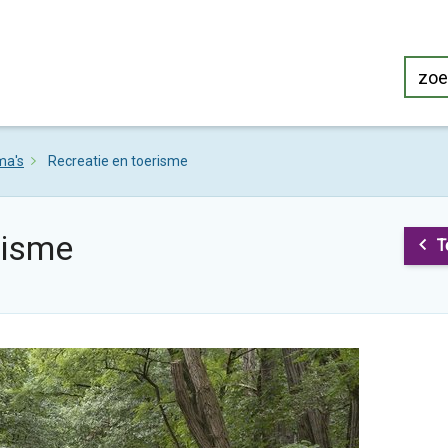
ma's
Recreatie en toerisme
risme
T