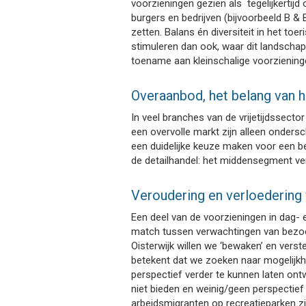
voorzieningen gezien als tegelijkertijd
burgers en bedrijven (bijvoorbeeld B &
zetten. Balans én diversiteit in het toe
stimuleren dan ook, waar dit landschap
toename aan kleinschalige voorziening
Overaanbod, het belang van
In veel branches van de vrijetijdssecto
een overvolle markt zijn alleen onders
een duidelijke keuze maken voor een bepa
de detailhandel: het middensegment ver
Veroudering en verloedering v
Een deel van de voorzieningen in dag- e
match tussen verwachtingen van bezoe
Oisterwijk willen we ‘bewaken’ en verst
betekent dat we zoeken naar mogelijkhe
perspectief verder te kunnen laten ontw
niet bieden en weinig/geen perspectie
arbeidsmigranten op recreatieparken z