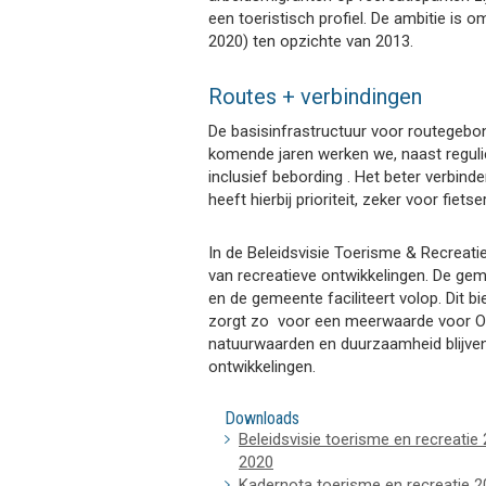
een toeristisch profiel. De ambitie is 
2020) ten opzichte van 2013.
Routes + verbindingen
De basisinfrastructuur voor routegebo
komende jaren werken we, naast reguli
inclusief bebording . Het beter verbind
heeft hierbij prioriteit, zeker voor fietse
In de Beleidsvisie Toerisme & Recreati
van recreatieve ontwikkelingen. De gem
en de gemeente faciliteert volop. Dit
zorgt zo voor een meerwaarde voor Ois
natuurwaarden en duurzaamheid blijven 
ontwikkelingen.
Downloads
Beleidsvisie toerisme en recreatie
2020
Kadernota toerisme en recreatie 2