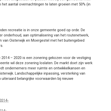
om het aantal overnachtingen te laten groeien met 50% (in
nden recreatie is in onze gemeente goed op orde. De
er onderhoud, aan optimalisering van het routenetwerk,
en van Oisterwijk en Moergestel met het buitengebied
rs.
e 2014 – 2020 is een zonering gekozen voor de vestiging
eente wil deze zonering loslaten. De markt doet zijn werk
 biedt ondernemers meer ruimte en ontwikkelkansen en
terwijk. Landschappelijke inpassing, versterking van
uiteraard belangrijke voorwaarden bij nieuwe
 2014-
014-