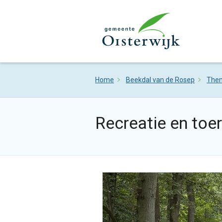
Home
Beekdal van de Rosep
The
Recreatie en toe