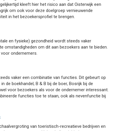
lijkertijd kleeft hier het risico aan dat Oisterwijk een
langrijk om ook voor deze doelgroep vernieuwende
teit in het bezoekersprofiel te brengen.
ntale en fysieke) gezondheid wordt steeds vaker
cte omstandigheden om dit aan bezoekers aan te bieden.
 voor ondernemers.
 steeds vaker een combinatie van functies. Dit gebeurt op
in de boekhandel, B & B bij de boer, Bosrijk bij de
 zowel voor bezoekers als voor de ondernemer interessant.
bineerde functies toe te staan, ook als nevenfunctie bij
s
aalvergroting van toeristisch-recreatieve bedrijven en