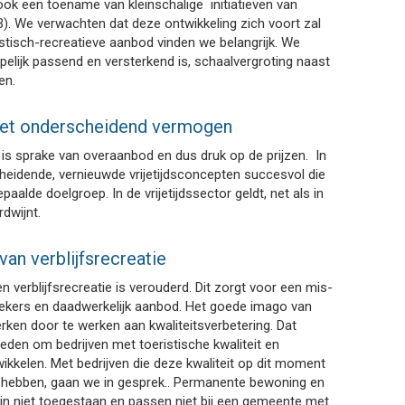
 ook een toename van kleinschalige initiatieven van
 B). We verwachten dat deze ontwikkeling zich voort zal
ristisch-recreatieve aanbod vinden we belangrijk. We
pelijk passend en versterkend is, schaalvergroting naast
en.
 het onderscheidend vermogen
r is sprake van overaanbod en dus druk op de prijzen. In
cheidende, vernieuwde vrijetijdsconcepten succesvol die
alde doelgroep. In de vrijetijdssector geldt, net als in
dwijnt.
an verblijfsrecreatie
n verblijfsrecreatie is verouderd. Dit zorgt voor een mis-
kers en daadwerkelijk aanbod. Het goede imago van
erken door te werken aan kwaliteitsverbetering. Dat
den om bedrijven met toeristische kwaliteit en
ikkelen. Met bedrijven die deze kwaliteit op dit moment
f hebben, gaan we in gesprek.. Permanente bewoning en
ijn niet toegestaan en passen niet bij een gemeente met