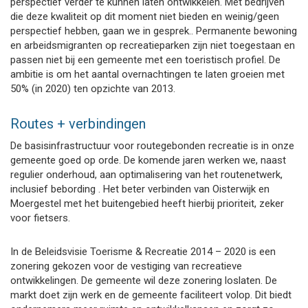
perspectief verder te kunnen laten ontwikkelen. Met bedrijven
die deze kwaliteit op dit moment niet bieden en weinig/geen
perspectief hebben, gaan we in gesprek.. Permanente bewoning
en arbeidsmigranten op recreatieparken zijn niet toegestaan en
passen niet bij een gemeente met een toeristisch profiel. De
ambitie is om het aantal overnachtingen te laten groeien met
50% (in 2020) ten opzichte van 2013.
Routes + verbindingen
De basisinfrastructuur voor routegebonden recreatie is in onze
gemeente goed op orde. De komende jaren werken we, naast
regulier onderhoud, aan optimalisering van het routenetwerk,
inclusief bebording . Het beter verbinden van Oisterwijk en
Moergestel met het buitengebied heeft hierbij prioriteit, zeker
voor fietsers.
In de Beleidsvisie Toerisme & Recreatie 2014 – 2020 is een
zonering gekozen voor de vestiging van recreatieve
ontwikkelingen. De gemeente wil deze zonering loslaten. De
markt doet zijn werk en de gemeente faciliteert volop. Dit biedt