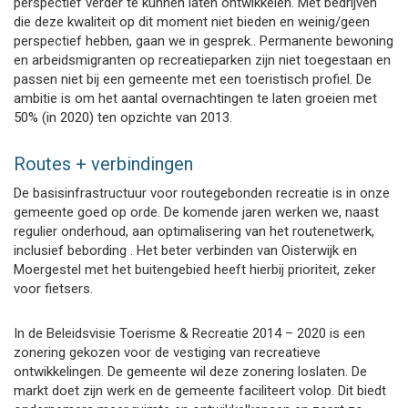
perspectief verder te kunnen laten ontwikkelen. Met bedrijven
die deze kwaliteit op dit moment niet bieden en weinig/geen
perspectief hebben, gaan we in gesprek.. Permanente bewoning
en arbeidsmigranten op recreatieparken zijn niet toegestaan en
passen niet bij een gemeente met een toeristisch profiel. De
ambitie is om het aantal overnachtingen te laten groeien met
50% (in 2020) ten opzichte van 2013.
Routes + verbindingen
De basisinfrastructuur voor routegebonden recreatie is in onze
gemeente goed op orde. De komende jaren werken we, naast
regulier onderhoud, aan optimalisering van het routenetwerk,
inclusief bebording . Het beter verbinden van Oisterwijk en
Moergestel met het buitengebied heeft hierbij prioriteit, zeker
voor fietsers.
In de Beleidsvisie Toerisme & Recreatie 2014 – 2020 is een
zonering gekozen voor de vestiging van recreatieve
ontwikkelingen. De gemeente wil deze zonering loslaten. De
markt doet zijn werk en de gemeente faciliteert volop. Dit biedt